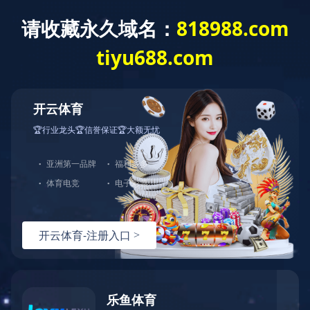
亚搏
导航菜单
导
航
菜
您的位置：
亚搏-亚搏(中国)一站式服务官方网站
>
亚搏
>
亚搏
单
亚搏
亚搏-亚搏(中国)一站式服务官方网站 中
标汕头市潮阳区财政局财政性资金投资
项目评审咨询框架协议采购项目