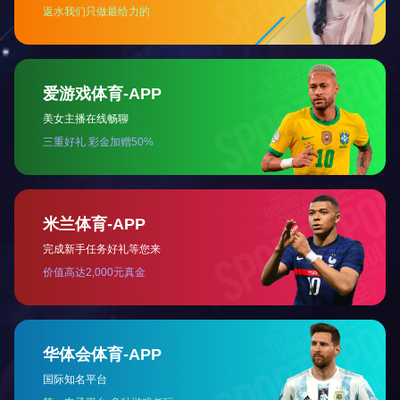
程咨询
亚搏-亚搏(中国)一站式服务官方网站 公司成功入库南沙黄阁镇工
程监理
公司入选95007部队建筑工程设计
联系我们
联系人：林经理
手 机：18022366030
邮 箱：767877449@qq.com
公 司：亚搏-亚搏(中国)一站式服务官方网站
地 址：广州市荔湾区浣花路浣南东街26号206房