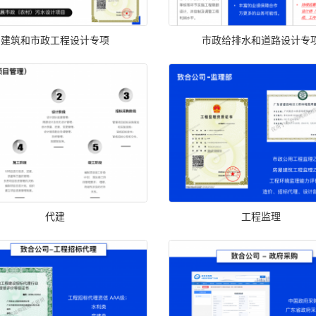
建筑和市政工程设计专项
市政给排水和道路设计专
代建
工程监理