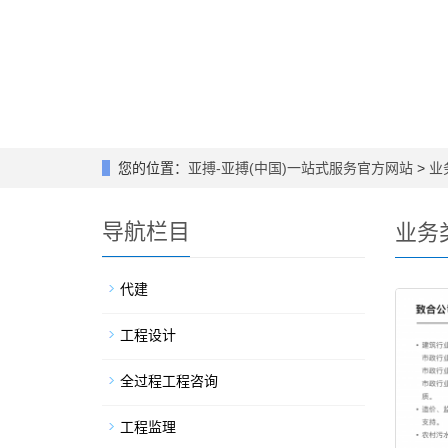
您的位置：
亚搏-亚搏(中国)一站式服务官方网站
>
业
导航栏目
业务
代建
工程设计
全过程工程咨询
工程监理