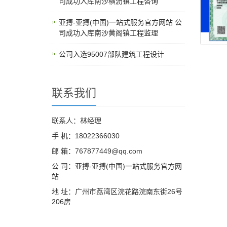
司成功入库南沙横沥镇工程咨询
亚搏-亚搏(中国)一站式服务官方网站 公
司成功入库南沙黄阁镇工程监理
公司入选95007部队建筑工程设计
联系我们
联系人：林经理
手 机：18022366030
邮 箱：767877449@qq.com
公 司：亚搏-亚搏(中国)一站式服务官方网
站
地 址：广州市荔湾区浣花路浣南东街26号
206房