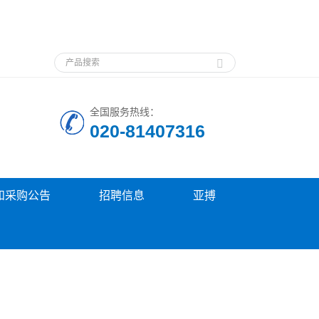
全国服务热线：
020-81407316
和采购公告
招聘信息
亚搏