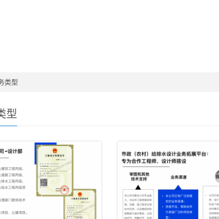
务类型
类型