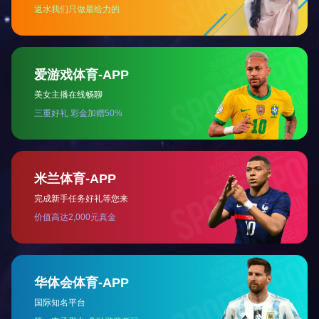
亚搏-亚搏(中国)一站式服务官方网站 公司成功入库南沙黄阁镇工
程监理
公司入选95007部队建筑工程设计
联系我们
联系人：林经理
手 机：18022366030
邮 箱：767877449@qq.com
公 司：亚搏-亚搏(中国)一站式服务官方网站
地 址：广州市荔湾区浣花路浣南东街26号206房
电话：020-81407316