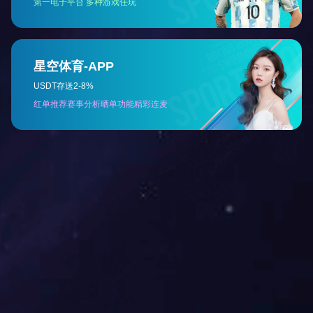
亚搏-亚搏(中国)一站式服务官方网站 中标汕头市潮阳区财政局财
政性资
亚搏-亚搏(中国)一站式服务官方网站 工程咨询公司设计部助力联
沙社区
亚搏-亚搏(中国)一站式服务官方网站 公司成功入库南沙横沥镇工
程咨询
亚搏-亚搏(中国)一站式服务官方网站 公司成功入库南沙黄阁镇工
程监理
公司入选95007部队建筑工程设计
联系我们
联系人：林经理
手 机：18022366030