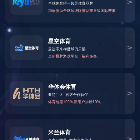
9月至2022年8月招标代理服务机构结果
公示了！热烈祝贺本公司再中选荔湾区小
学的年度招标代理机构！感谢招标代理部
每一位同事的辛苦工作，也感谢各部门为
招标代理部门提供的技术和业务支持工
作。亚搏-亚搏(中国)一站式服务官方网站
工程咨询会一如既往地为业主提供最优质
的服务。
下为公示原文：