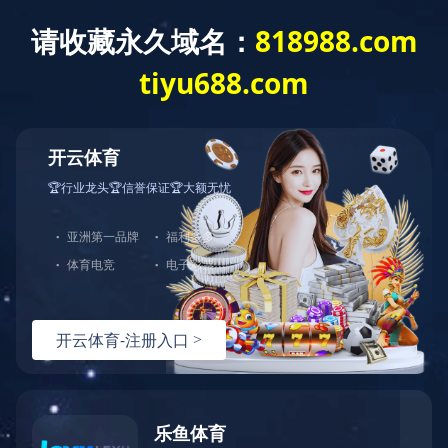
亚搏
导航菜单
导
航
菜
您的位置：
亚搏-亚搏(中国)一站式服务官方网站
>
亚搏
>
亚搏
单
亚搏
热烈祝贺亚搏-亚搏(中国)一站式服务官方网站 工程咨询中
标广州市东沙小学采购项目！
恭喜！亚搏-亚搏(中国)一站式服务官方网站 工程咨询中标
荔湾区金兰苑小学采购项目招标代理！