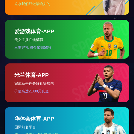
国)一站式服务官
工程监理
方网站
代建
公司简介
工程造价咨询
经营范围和工作
模式
工程招标代理
政府采购
工程设计
手机二维码
乐动网站-乐动（中国）一站式服务官方网站
星空web版登录入口-星空