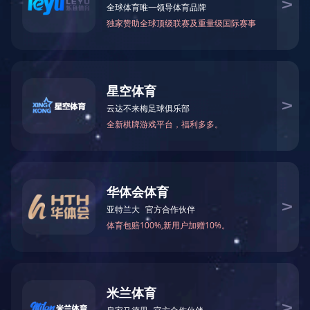
亚搏-亚搏(中国)一站式服务官方网站 中标荔湾区退役军人
事务局改造项目全过程工程咨询服务
«
1
2
导航栏目
公司公告
亚搏
技术交流
行业新闻