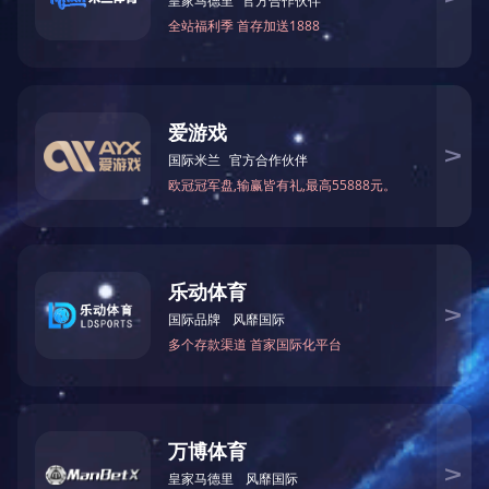
亚搏
亚搏-亚搏(中国)一站式服务官方网站 中标汕头市潮阳区财政局财
政性资
亚搏-亚搏(中国)一站式服务官方网站 工程咨询公司设计部助力联
沙社区
亚搏-亚搏(中国)一站式服务官方网站 公司成功入库南沙横沥镇工
程咨询
亚搏-亚搏(中国)一站式服务官方网站 公司成功入库南沙黄阁镇工
程监理
公司入选95007部队建筑工程设计
联系我们